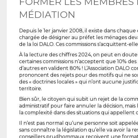
FORMER LES MEMBRES 
MÉDIATION
Depuis le 1er janvier 2008, il existe dans cha
chargée de désigner au préfet les ménages devan
de la loi DALO. Ces commissions s’acquittent-elle
À la lecture des chiffres 2024, on peut en douter
certaines commissions n’acceptent que 10% des 
d’autres en valident 80% ! L’Association DALO 
prononcent des rejets pour des motifs qui ne son
des « doctrines locales » qui n’ont aucune justif
territoire.
Bien sûr, le citoyen qui subit un rejet de la comm
administratif pour faire annuler la décision, mais 
la complexité dans des situations qui appellent
Il n’est pas normal qu’une personne soit appelé
sans connaître la législation qu’elle va avoir la 
conseillers prudhommaux reçoivent une formation