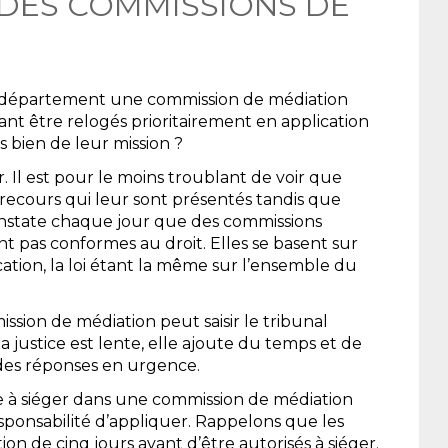
DES COMMISSIONS DE
que département une commission de médiation
t être relogés prioritairement en application
s bien de leur mission ?
. Il est pour le moins troublant de voir que
recours qui leur sont présentés tandis que
constate chaque jour que des commissions
t pas conformes au droit. Elles se basent sur
ication, la loi étant la même sur l’ensemble du
ission de médiation peut saisir le tribunal
la justice est lente, elle ajoute du temps et de
 des réponses en urgence.
e à siéger dans une commission de médiation
responsabilité d’appliquer. Rappelons que les
 de cinq jours avant d’être autorisés à siéger.