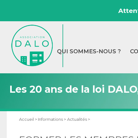
Atten
QUI SOMMES-NOUS ?
CO
Les 20 ans de la loi DALO
Accueil >
Informations >
Actualités >